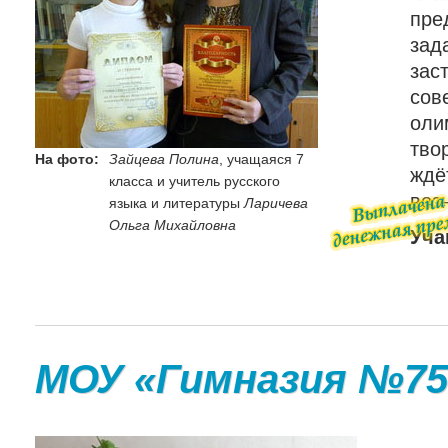
пре
зад
зас
со
оли
тво
На фото:
Зайцева Полина
, учащаяся 7
ждё
класса и учитель русского
воз
языка и литературы
Ларичева
Ольга Михайловна
Уча
МОУ «Гимназия №75