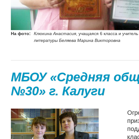
На фото:
Клюкина Анастасия
, учащаяся 6 класса и учитель
литературы
Беляева Марина Викторовна
МБОУ «Средняя общ
№30» г. Калуги
Огр
при
под
кла