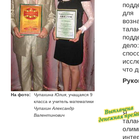
подд
для
возн
тала
подд
дел
спо
иссл
что 
Руко
На фото:
Чупахина Юлия
, учащаяся 9
класса и учитель математики
Чупахин Александр
Я оч
Валентинович
тала
олим
инт