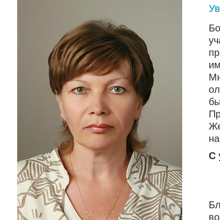
Ув
Б
уч
пр
им
М
ол
бы
Пр
Же
на
С 
Б
во