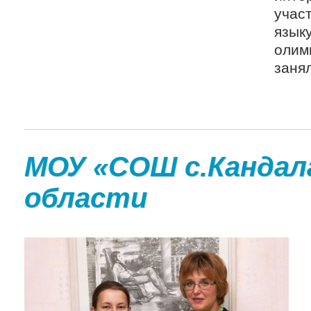
учас
язы
олим
занял
МОУ «СОШ с.Кандал
области