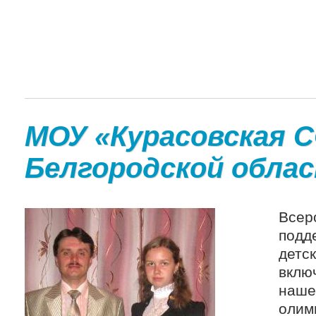
МОУ «Курасовская 
Белгородской обла
Все
подд
детс
вклю
наше
олим