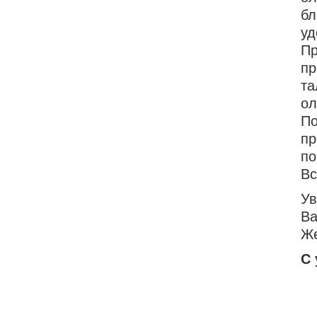
бл
уд
П
пр
та
ол
По
пр
по
Вс
Ув
Ва
Же
С 