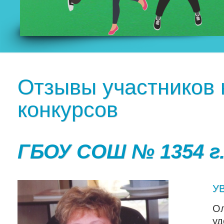
Отзывы участников
конкурсов
ГБОУ СОШ № 1354 г.
У
Ол
уд