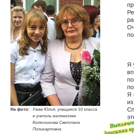
пр
Ре
ра
Оч
по
Я 
вп
по
по
Я 
из
Сп
На фото:
Ужва Юлия
, учащаяся 10 класса
и учитель математики
эт
Колесникова Светлана
Поликарповна