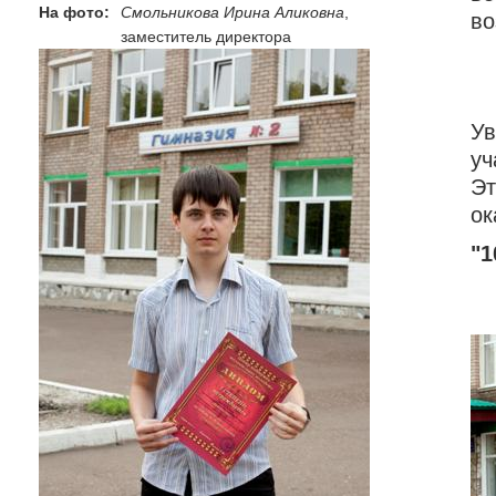
На фото:
Смольникова Ирина Аликовна
,
во
заместитель директора
Ув
уч
Эт
ок
"1