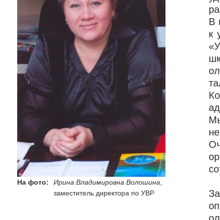
ра
В 
к 
«У
шк
о
та
К
ад
М
не
О
ор
со
На фото:
Ирина Владимировна Волошина
,
З
заместитель директора по УВР
оп
ол